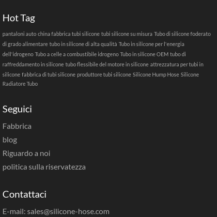
Hot Tag
pantaloni auto
china fabbrica tubi silicone
tubi silicone su misura
Tubo di silicone foderato
di grado alimentare
tubo in silicone di alta qualità
Tubo in silicone per l'energia
dell'idrogeno
Tubo a celle a combustibile idrogeno
Tubo in silicone OEM
tubo di
raffreddamento in silicone
tubo flessibile del motore in silicone
attrezzatura per tubi in
silicone
fabbrica di tubi silicone
produttore tubi silicone
Silicone Hump Hose
Silicone
Radiatore Tubo
Seguici
Fabbrica
blog
Riguardo a noi
politica sulla riservatezza
Contattaci
E-mail: sales@silicone-hose.com