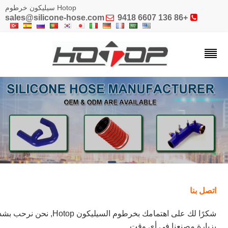
Hotop سيليكون خرطوم
sales@silicone-hose.com

+86 136 6607 9418

اتصل بنا
شكرًا لك على اهتمامك بخرطوم السيليكون Hotop, نحن نرحب بشدة
بزيارة مصنعنا في أي وقت.