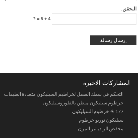
لتحقق:
4 + 8 = ?
المشاركات الاخيرة
التحكم في سمك الصقل لخراطيم السيليكون متعددة الطبقات
خرطوم سيليكون مبطن بالفلوروسيليكون
177 ☀ خرطوم السيليكون
سيليكون توربو خرطوم
مخفض الرادياتير المرن