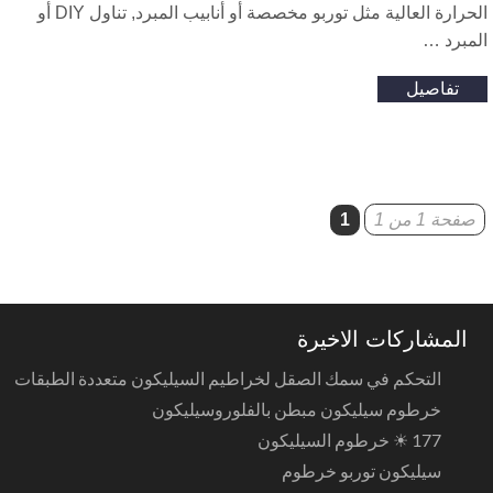
الحرارة العالية مثل توربو مخصصة أو أنابيب المبرد, تناول DIY أو
لمبرد …
تفاصيل
صفحة 1 من 1
1
المشاركات الاخيرة
التحكم في سمك الصقل لخراطيم السيليكون متعددة الطبقات
خرطوم سيليكون مبطن بالفلوروسيليكون
177 ☀ خرطوم السيليكون
سيليكون توربو خرطوم