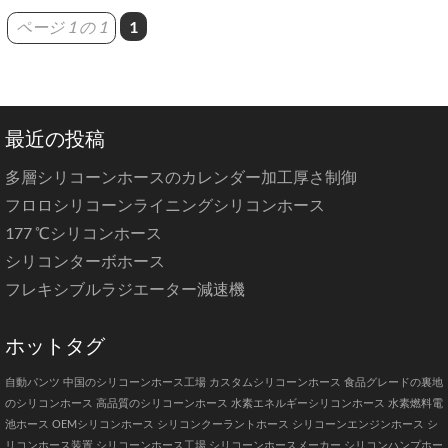
ページ 1 の 1
1
最近の投稿
多層シリコーンホースのカレンダー加工厚さ制御
フロロシリコーンライニングシリコンホース
177 ℃シリコンホース
シリコンターボホース
フレキシブルラジエーター減速機
ホットタグ
自動パンツ
中国のシリコーンホース工場
カスタムシリコーンホース
食品グレードの裏地
のシリコンホース
高品質のシリコーンホース
水素エネルギーシリコンホース
水素燃料電
池ホース
OEMシリコンホース
シリコンクーラントホース
シリコーンエンジンホース
シ
リコンホース装置
シリコーンホース工場
シリコーンホースメーカー
シリコンハンプホー