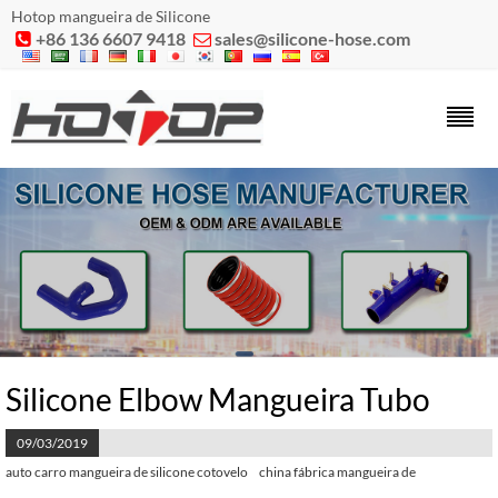
Hotop mangueira de Silicone
+86 136 6607 9418
sales@silicone-hose.com


Silicone Elbow Mangueira Tubo
09/03/2019
auto carro mangueira de silicone cotovelo
china fábrica mangueira de