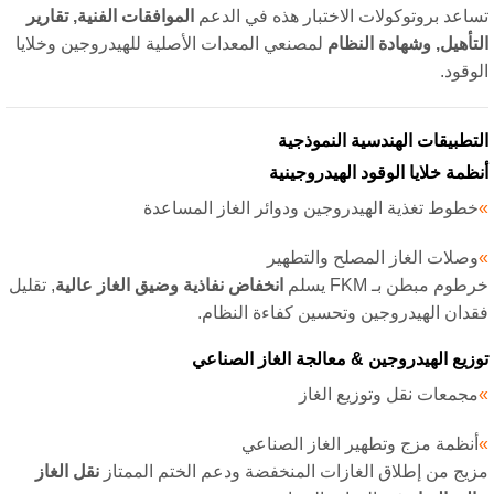
اعد بروتوكولات الاختبار هذه في الدعم
الموافقات الفنية, تقارير
تأهيل, وشهادة النظام
لمصنعي المعدات الأصلية للهيدروجين وخلايا
وقود.
تطبيقات الهندسية النموذجية
ظمة خلايا الوقود الهيدروجينية
طوط تغذية الهيدروجين ودوائر الغاز المساعدة
صلات الغاز المصلح والتطهير
وم مبطن بـ FKM يسلم
انخفاض نفاذية وضيق الغاز عالية
, تقليل
دان الهيدروجين وتحسين كفاءة النظام.
زيع الهيدروجين & معالجة الغاز الصناعي
جمعات نقل وتوزيع الغاز
نظمة مزج وتطهير الغاز الصناعي
يج من إطلاق الغازات المنخفضة ودعم الختم الممتاز
نقل الغاز