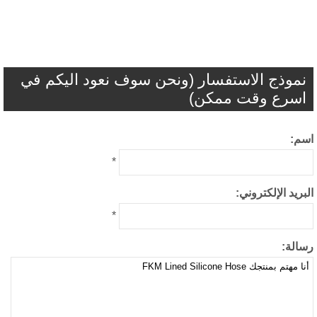
موذج الاستفسار (ونحن سوف نعود اليكم في
سرع وقت ممكن)
م:
*
بريد الإلكتروني:
*
الة: