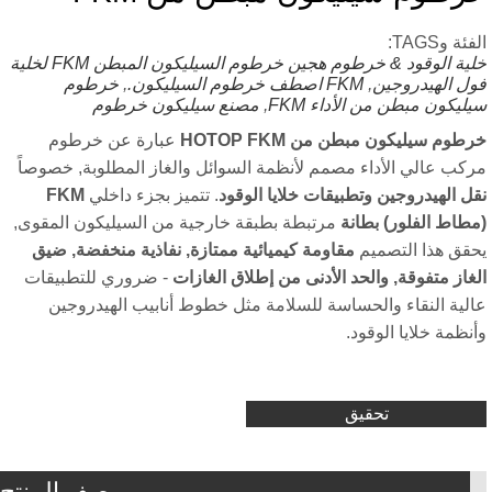
ة وTAGS:
ية الوقود & خرطوم هجين
خرطوم السيليكون المبطن FKM لخلية
ل الهيدروجين
,
FKM اصطف خرطوم السيليكون.
,
خرطوم
ليكون مبطن من الأداء FKM
,
مصنع سيليكون خرطوم
وم سيليكون مبطن من HOTOP FKM
عبارة عن خرطوم
كب عالي الأداء مصمم لأنظمة السوائل والغاز المطلوبة, خصوصاً
ل الهيدروجين وتطبيقات خلايا الوقود
. تتميز بجزء داخلي
FKM
طاط الفلور) بطانة
مرتبطة بطبقة خارجية من السيليكون المقوى,
قق هذا التصميم
مقاومة كيميائية ممتازة, نفاذية منخفضة, ضيق
غاز متفوقة, والحد الأدنى من إطلاق الغازات
- ضروري للتطبيقات
لية النقاء والحساسة للسلامة مثل خطوط أنابيب الهيدروجين
نظمة خلايا الوقود.
تحقيق
وصف المنتج