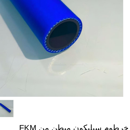
رطوم سيليكون مبطن من FKM