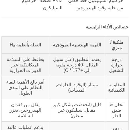
خرطوم السيليكون خط خطي
FKM اصطف خرطوم
من خلية وقود الهيدروجين
السيليكون
ائص الأداء الرئيسية
ملكية /
القيمة الهندسية النموذجية
الصلة بأنظمة H₂
متري
درجة
يعتمد التطبيق (على سبيل
يحافظ على السلامة
حرارة
المثال, -40 درجة مئوية
الميكانيكية عبر
التشغيل
إلى +177 ° C)
الدورات الحرارية
أمر بالغ الأهمية لنقاء
المقاومة
ممتاز (الوقود, الغازات,
النظام على المدى
لكيميائية
المذيبات)
الطويل
تخلل &
قليل (انخفضت بشكل كبير
يقلل من فقدان
ضيق
مقابل. سيليكون غير
الهيدروجين, يعزز
الغاز
مبطن)
السلامة
يدعم عمليات عالية
إطلاق