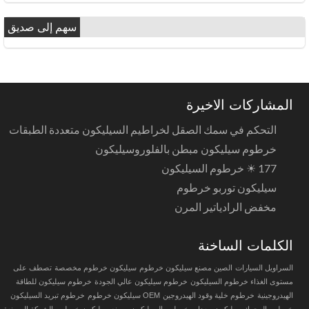
سهم إلى صديق
المشاركات الاخيرة
التحكم في سمك الصقل لخراطيم السيليكون متعددة الطبقات
خرطوم سيليكون مبطن بالفلوروسيليكون
177 ☀ خرطوم السيليكون
سيليكون توربو خرطوم
مخفض الرادياتير المرن
الكلمات الساخنة
السراويل السيارات
الصين مصنع سيليكون خرطوم
سيليكون خرطوم مخصصة
تصطف على
مستوى الغذاء خرطوم السيليكون
خرطوم سيليكون عالي الجودة
خرطوم سيليكون للطاقة
الهيدروجينية
خرطوم خلية وقود الهيدروجين
OEM سيليكون خرطوم
خرطوم تبريد السيليكون
خرطوم المحرك سيليكون
معدات خرطوم السيليكون
مصنع سيليكون خرطوم
الشركة المصنعة