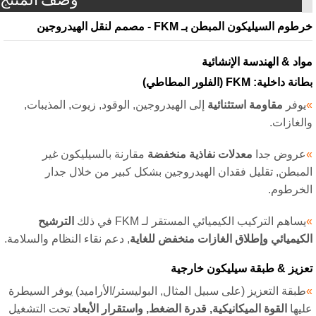
م السيليكون المبطن بـ FKM - مصمم لنقل الهيدروجين
اد & الهندسة الإنشائية
 داخلية: FKM (الفلور المطاطي)
وفر
مقاومة استثنائية
إلى الهيدروجين, الوقود, زيوت, المذيبات,
لغازات.
روض جدا
معدلات نفاذية منخفضة
مقارنة بالسيليكون غير
مبطن, تقليل فقدان الهيدروجين بشكل كبير من خلال جدار
خرطوم.
ساهم التركيب الكيميائي المستقر لـ FKM في ذلك
الترشيح
كيميائي وإطلاق الغازات منخفض للغاية
, دعم نقاء النظام والسلامة.
زيز & طبقة سيليكون خارجية
بقة التعزيز (على سبيل المثال, البوليستر/الأراميد) يوفر السيطرة
يها
القوة الميكانيكية, قدرة الضغط, واستقرار الأبعاد
تحت التشغيل