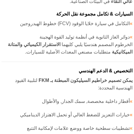
لي النقاء
في البيئات الصناعية.
سيارات & تكامل مجموعة نقل الحركة
لتكامل في سيارة خلايا الوقود (FCV) خطوط الهيدروجين
وائر الغاز الثانوية في أنظمة توليد القوة الهجينة
خرطوم المصمم هندسيًا يلبي كليهما
الاستقرار الكيميائي والمتانة
ميكانيكية
متطلبات مصنعي المعدات الأصلية للسيارات.
تخصيص & الدعم الهندسي
كن تصميم خراطيم السيليكون المبطنة بـ FKM
لتلبية القيود
هندسية المحددة:
قطار داخلية مخصصة, سمك الجدار, والأطوال
يارات التعزيز للضغط العالي أو تحمل الاهتزاز الديناميكي
شطيبات سطحية خاصة ووضع علامات لإمكانية التتبع