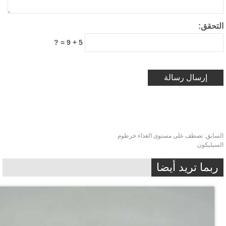
تحقق:
5 + 9 = ?
ابق:
تصطف على مستوى الغذاء خرطوم
يليكون
بما تريد أيضا