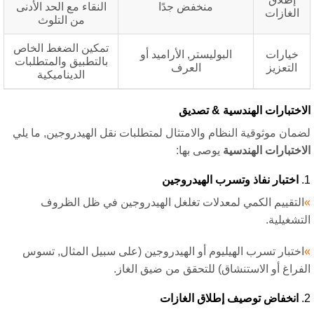
منخفض جدًا
النقاء مع الحد الأدنى
الغازات
من التلوث
تمكين الضغط الخاص
خيارات
البوليستر, الأراميد أو
بالتطبيق والمتطلبات
التعزيز
العرف
الديناميكية
اختبارات الهندسية & تصديق
مان موثوقية النظام والامتثال لمتطلبات نقل الهيدروجين, ما يلي
اختبارات الهندسية
يوصى بها:
اختبار نفاذ وتسرب الهيدروجين
لتقييم الكمي لمعدلات تغلغل الهيدروجين في ظل الظروف
تشغيلية.
ختبار تسرب الهيليوم أو الهيدروجين (على سبيل المثال, تسوس
فراغ أو الاستنشاق) للتحقق من ضيق الغاز.
انخفاض توصيف إطلاق الغازات