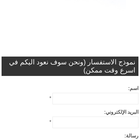
نموذج الاستفسار (ونحن سوف نعود اليكم في
اسرع وقت ممكن)
م:
*
بريد الإلكتروني:
*
الة: