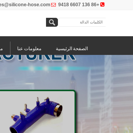
es@silicone-hose.com

+86 136 6607 9418

الصفحة الرئيسية
معلومات عنا
من