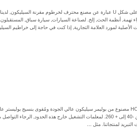
ء تهمة, أنظمة الحث, إلخ. لصناعة السيارات, سيارة سباق, المستقبلون,
 الأصلية لمورد العلامة التجارية, إذا كنت في حاجة إلى خراطيم السيليك
45 خرطوم كوع سيليكون درجة خرطوم سيليكون HOTOP مصنوع من بوليمر سيليكون عالي الجودة ومُقوى بنسيج بوليس
هذا يعطي نطاق درجة حرارة التشغيل الدنيا / القصوى من -40 إلى + 260. لمعلمات التشغيل خارج هذه الحدود, الرج