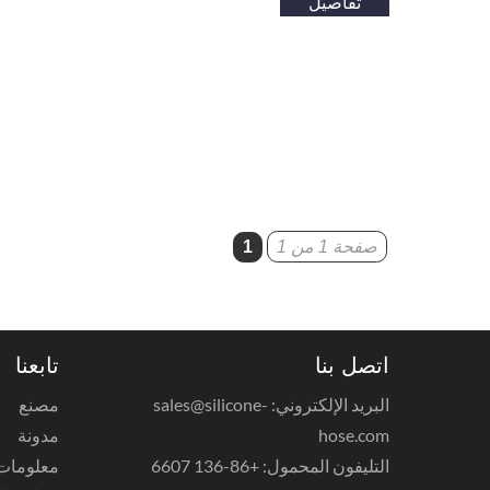
تفاصيل
صفحة 1 من 1
1
اتصل بنا
تابعنا
البريد الإلكتروني: sales@silicone-
مصنع
hose.com
مدونة
التليفون المحمول: +86-136 6607
معلومات 