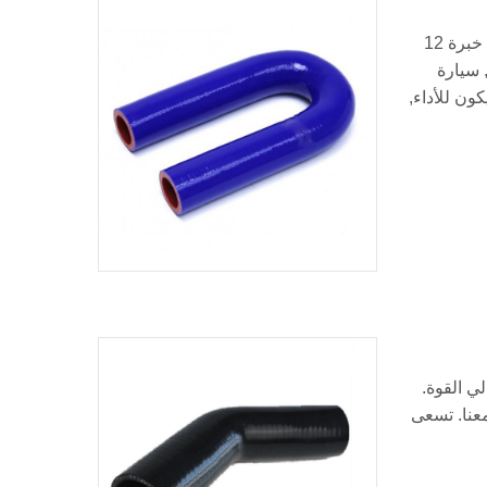
180 درجة سيليكون خرطوم الكوع, خرطوم السيليكون على شكل U عبارة عن مصنع محترف لخرطوم مقرنة السيليكون, لدينا خبرة 12
 سيارة
ون للأداء,
تر عالي القوة.
اء التواصل معنا. تسعى