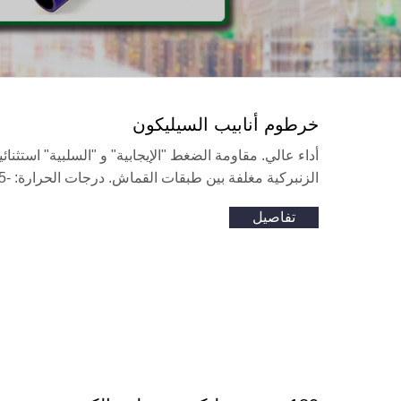
خرطوم أنابيب السيليكون
أداء عالي. مقاومة الضغط "الإيجابية" و "السلبية" استثنا
الزنبركية مغلفة بين طبقات القماش. درجات الحرارة: -65درجة فهرنهايت إلى 350 درجة فهرنهايت (-55درجة مئوية إلى 177 درجة مئوية).
تفاصيل