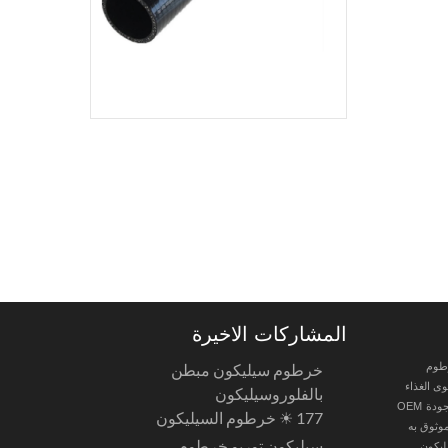
المشاركات الاخيرة
طوم
خرطوم سيليكون مبطن
 الغذاء
بالفلوروسيليكون
جودة
OEM
177 ☀ خرطوم السيليكون
وثوق به
سيليكون توربو خرطوم
ليكون